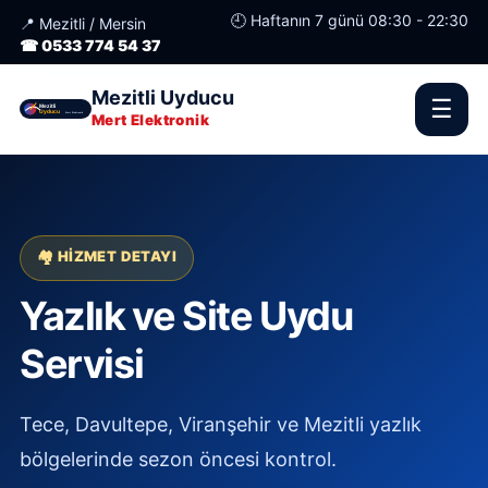
🕘 Haftanın 7 günü 08:30 - 22:30
📍 Mezitli / Mersin
☎ 0533 774 54 37
Mezitli Uyducu
☰
Mert Elektronik
🏘️ HIZMET DETAYI
Yazlık ve Site Uydu
Servisi
Tece, Davultepe, Viranşehir ve Mezitli yazlık
bölgelerinde sezon öncesi kontrol.