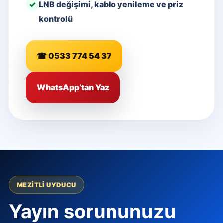
LNB değişimi, kablo yenileme ve priz
kontrolü
☎ 0533 774 54 37
WhatsApp’tan Yaz
MEZITLI UYDUCU
Yayın sorununuzu