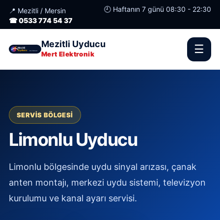
🕘 Haftanın 7 günü 08:30 - 22:30
📍 Mezitli / Mersin
☎ 0533 774 54 37
Mezitli Uyducu
☰
Mert Elektronik
SERVIS BÖLGESI
Limonlu Uyducu
Limonlu bölgesinde uydu sinyal arızası, çanak
anten montajı, merkezi uydu sistemi, televizyon
kurulumu ve kanal ayarı servisi.