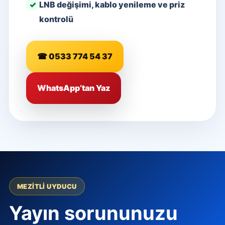
LNB değişimi, kablo yenileme ve priz
kontrolü
☎ 0533 774 54 37
WhatsApp’tan Yaz
MEZITLI UYDUCU
Yayın sorununuzu