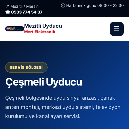
🕘 Haftanın 7 günü 08:30 - 22:30
📍 Mezitli / Mersin
☎ 0533 774 54 37
Mezitli Uyducu
☰
Mert Elektronik
SERVIS BÖLGESI
Çeşmeli Uyducu
Çeşmeli bölgesinde uydu sinyal arızası, çanak
anten montajı, merkezi uydu sistemi, televizyon
kurulumu ve kanal ayarı servisi.