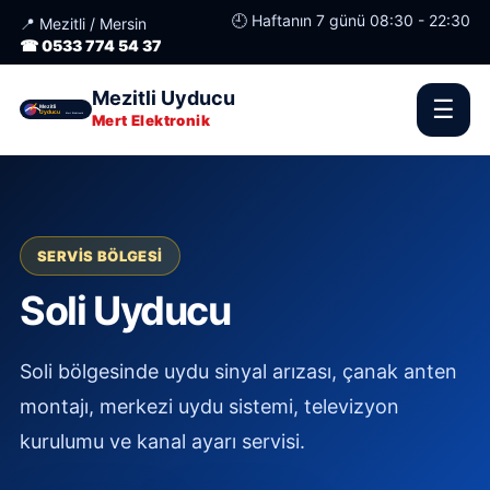
🕘 Haftanın 7 günü 08:30 - 22:30
📍 Mezitli / Mersin
☎ 0533 774 54 37
Mezitli Uyducu
☰
Mert Elektronik
SERVIS BÖLGESI
Soli Uyducu
Soli bölgesinde uydu sinyal arızası, çanak anten
montajı, merkezi uydu sistemi, televizyon
kurulumu ve kanal ayarı servisi.