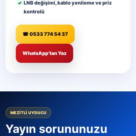
LNB değişimi, kablo yenileme ve priz
kontrolü
☎ 0533 774 54 37
WhatsApp’tan Yaz
MEZITLI UYDUCU
Yayın sorununuzu