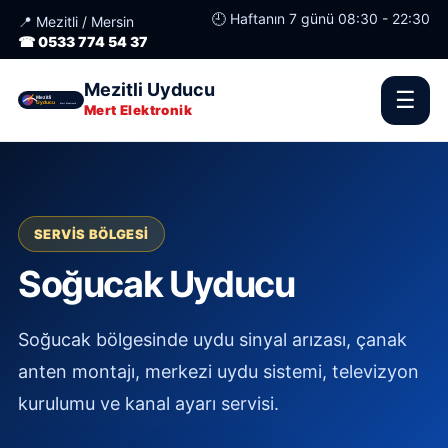
🕘 Haftanın 7 günü 08:30 - 22:30
📍 Mezitli / Mersin
☎ 0533 774 54 37
Mezitli Uyducu
☰
Mert Elektronik
SERVIS BÖLGESI
Soğucak Uyducu
Soğucak bölgesinde uydu sinyal arızası, çanak
anten montajı, merkezi uydu sistemi, televizyon
kurulumu ve kanal ayarı servisi.