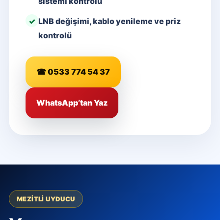
sistemi kontrolü
LNB değişimi, kablo yenileme ve priz
kontrolü
☎ 0533 774 54 37
WhatsApp’tan Yaz
MEZITLI UYDUCU