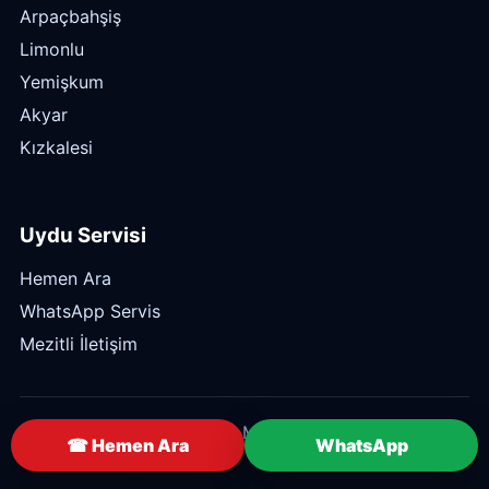
Arpaçbahşiş
Limonlu
Yemişkum
Akyar
Kızkalesi
Uydu Servisi
Hemen Ara
WhatsApp Servis
Mezitli İletişim
© 2026 Mezitli Uyducu — Mert Elektronik. Tüm
☎ Hemen Ara
WhatsApp
hakları saklıdır.