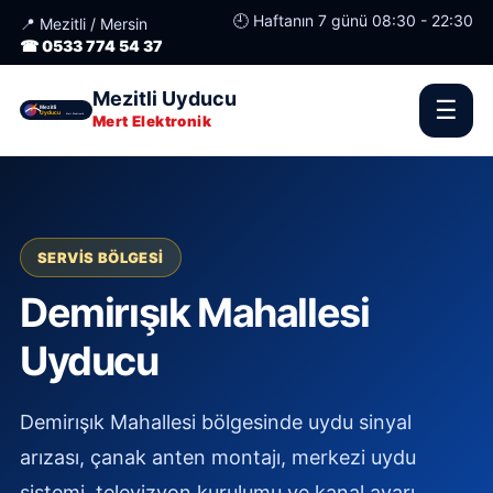
🕘 Haftanın 7 günü 08:30 - 22:30
📍 Mezitli / Mersin
☎ 0533 774 54 37
Mezitli Uyducu
☰
Mert Elektronik
SERVIS BÖLGESI
Demirışık Mahallesi
Uyducu
Demirışık Mahallesi bölgesinde uydu sinyal
arızası, çanak anten montajı, merkezi uydu
sistemi, televizyon kurulumu ve kanal ayarı