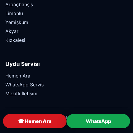
Arpaçbahşiş
Limonlu
Yemişkum
Akyar
Kızkalesi
Uydu Servisi
Hemen Ara
WhatsApp Servis
Mezitli İletişim
© 2026 Mezitli Uyducu — Mert Elektronik. Tüm
☎ Hemen Ara
WhatsApp
hakları saklıdır.