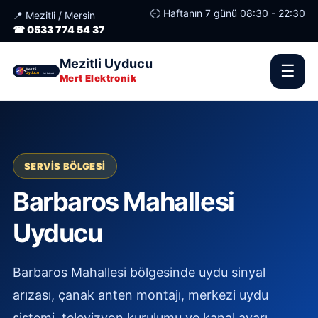
🕘 Haftanın 7 günü 08:30 - 22:30
📍 Mezitli / Mersin
☎ 0533 774 54 37
Mezitli Uyducu
☰
Mert Elektronik
SERVIS BÖLGESI
Barbaros Mahallesi
Uyducu
Barbaros Mahallesi bölgesinde uydu sinyal
arızası, çanak anten montajı, merkezi uydu
sistemi, televizyon kurulumu ve kanal ayarı