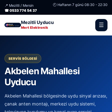
🕘 Haftanın 7 günü 08:30 - 22:30
📍 Mezitli / Mersin
☎ 0533 774 54 37
Mezitli Uyducu
☰
Mert Elektronik
SERVIS BÖLGESI
Akbelen Mahallesi
Uyducu
Akbelen Mahallesi bölgesinde uydu sinyal arızası,
çanak anten montajı, merkezi uydu sistemi,
televizyon kurulumu ve kanal ayarı servisi.